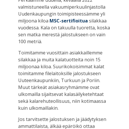
Perkaamme uudella, keväällä 2022
valmistuneella vakuumiperkuulinjastolla
Uudenkaupungin toimipisteessämme yli
miljoona kiloa
MSC-sertifioitua
silakkaa
vuodessa. Kala on takuulla tuoretta, koska
sen matka merestä jalostukseen on vain
100 metriä.
Toimitamme vuosittain asiakkaillemme
silakkaa ja muita kalatuotteita noin 15
miljoonaa kiloa. Suurikokoisimmat kalat
toimitamme filelaitoksille jalostukseen
Uuteenkaupunkiin, Turkuun ja Poriin.
Muut tärkeät asiakasryhmämme ovat
ulkomailla sijaitsevat kalasäilyketehtaat
sekä kalarehuteollisuus, niin kotimaassa
kuin ulkomaillakin.
Jos tarvitsette jalostuksen ja jäädytyksen
ammattilaista, älkää epäröikö ottaa