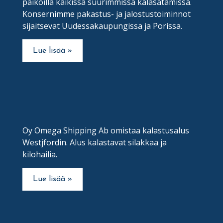
paikoilla kaikissa suurimmissa kalasatamissa.
Konsernimme pakastus- ja jalostustoiminnot
sijaitsevat Uudessakaupungissa ja Porissa.
Lue lisää »
Oy Omega Shipping Ab omistaa kalastusalus
Westjfordin. Alus kalastavat silakkaa ja
kilohailia.
Lue lisää »